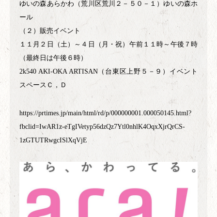
ゆいの森あらかわ（荒川区荒川２－５０－１）ゆいの森ホ
ール
（２）販売イベント
１１月２日（土）～４日（月・祝）午前１１時～午後７時
（最終日は午後６時）
2k540 AKI-OKA ARTISAN（台東区上野５－９）イベント
スペースＣ，Ｄ
https://prtimes.jp/main/html/rd/p/000000001.000050145.html?
fbclid=IwAR1z-eTgIVetyp56dzQz7Ytl0nhlK4OqxXjrQrCS-
1zGTUTRwgcISlXqVjE