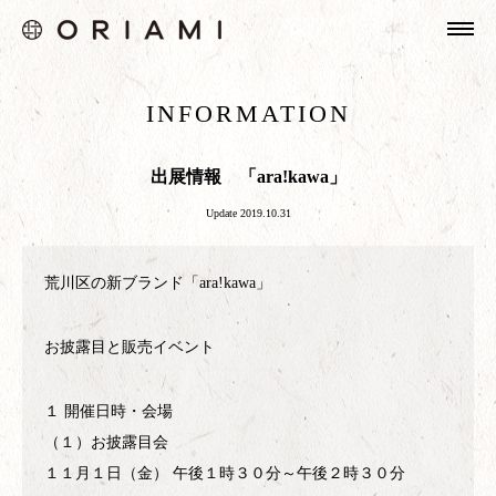
HOME
INFORMATION
ABOUT
INFORMATION
出展情報 「ara!kawa」
PRODUCTS
Update 2019.10.31
GALLERY
荒川区の新ブランド「ara!kawa」
SHOPPING
お披露目と販売イベント
１ 開催日時・会場
（１）お披露目会
１１月１日（金） 午後１時３０分～午後２時３０分