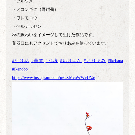
・ツルウメ
・ノコンギク（野紺菊）
・ワレモコウ
・ベルテッセン
秋の賑わいをイメージして生けた作品です。
花器口にもアクセントでおりあみを使っています。
#
生け花
#
華道
#
池坊
#
いけばな
#
おりあみ
#
ikebana
#
ikenobo
https://www.instagram.com/p/CXMvuWWvUVa/