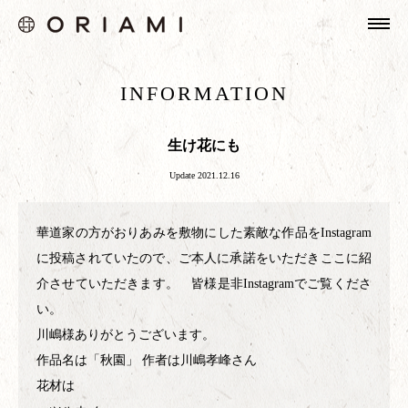
HOME
INFORMATION
ABOUT
INFORMATION
生け花にも
PRODUCTS
Update 2021.12.16
GALLERY
華道家の方がおりあみを敷物にした素敵な作品をInstagram
SHOPPING
に投稿されていたので、ご本人に承諾をいただきここに紹
介させていただきます。 皆様是非Instagramでご覧くださ
い。
川嶋様ありがとうございます。
作品名は「秋園」 作者は川嶋孝峰さん
花材は