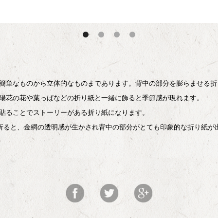
簡単なものから立体的なものまであります。背中の部分を膨らませる折
陽花の花や葉っぱなどの折り紙と一緒に飾ると季節感が現れます。
貼ることでストーリーがある折り紙になります。
リを折ると、金網の透明感が生かされ背中の部分がとても印象的な折り紙が